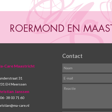
Contact
a-Care Maastricht
understraat 31
231 EH Meerssen
hristian Janssen
06- 38 03 71 60
ristian@ma-care.nl