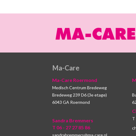
Ma-Care
Ma-Care Roermond
M
Medisch Centrum Bredeweg
Bredeweg 239 D6 (3e etage)
B
6043 GA Roermond
6
C
T 
Sandra Bremmers
T 06 - 27 27 85 86
ch
sandrabremmers@ma-care.nl