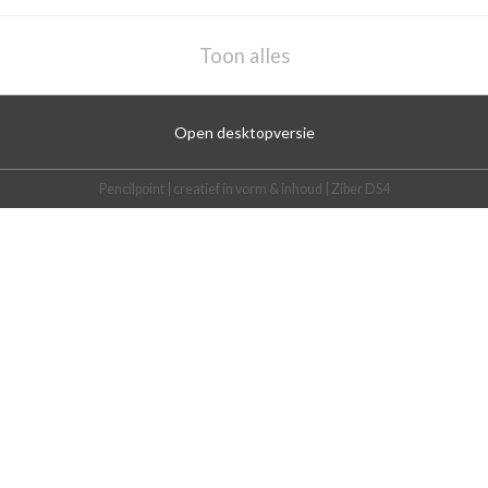
Toon alles
Open desktopversie
Pencilpoint | creatief in vorm & inhoud |
Ziber DS4