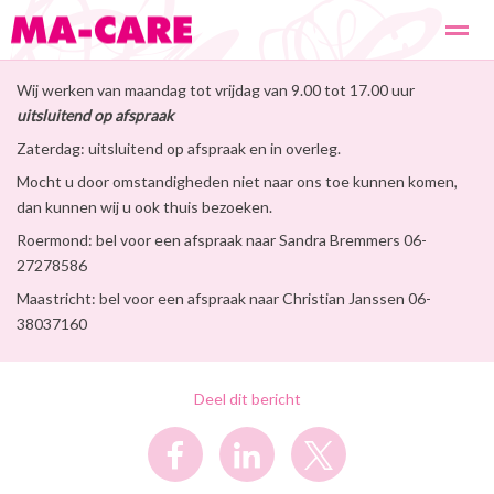
Wij werken van maandag tot vrijdag van 9.00 tot 17.00 uur
Wat doen we?
Werkwijze
Ons team
De oprichter
Col
uitsluitend
op afspraak
Zaterdag: uitsluitend op afspraak en in overleg.
Home
Locatie
Bellen
E-mail
Fac
Mocht u door omstandigheden niet naar ons toe kunnen komen,
dan kunnen wij u ook thuis bezoeken.
Roermond: bel voor een afspraak naar Sandra Bremmers 06-
27278586
Maastricht: bel voor een afspraak naar Christian Janssen 06-
38037160
Deel dit bericht