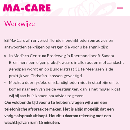
Werkwijze
Wat doen we?
Werkwijze
Ons team
De oprichter
Col
Bij Ma-Care zijn er verschillende mogelijkheden om advies en
Home
Locatie
Bellen
E-mail
Fac
antwoorden te krijgen op vragen die voor u belangrijk zijn:
In Medisch Centrum Bredeweg in Roermond heeft Sandra
Bremmers een eigen praktijk waar u in alle rust en met aandacht
geholpen wordt en op Bunderstraat 31 te Meerssen is de
praktijk van Christian Janssen gevestigd.
Mocht u door fysieke omstandigheden niet in staat zijn om te
komen naar een van beide vestigingen, dan is het mogelijk dat
wij bij aan huis komen om advies te geven.
Om voldoende tijd voor u te hebben, vragen wij u om een
telefonische afspraak te maken. Het is altijd mogelijk dat een
vorige afspraak uitloopt. Houdt u daarom rekening met een
wachttijd van ruim 15 minuten.